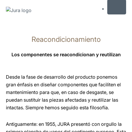
MENU
Saltar
a
Reacondicionamiento
el
contenido
Saltar
Los componentes se reacondicionan y reutilizan
a
la
búsqueda
Desde la fase de desarrollo del producto ponemos
gran énfasis en diseñar componentes que faciliten el
mantenimiento para que, en caso de desgaste, se
puedan sustituir las piezas afectadas y reutilizar las
intactas. Siempre hemos seguido esta filosofía.
Antiguamente: en 1955, JURA presentó con orgullo la
primera plancha de vapor del continente europeo. Esta