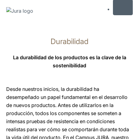
MENU
Saltar
a
Durabilidad
el
contenido
Saltar
La durabilidad de los productos es la clave de la
a
sostenibilidad
la
búsqueda
Desde nuestros inicios, la durabilidad ha
desempeñado un papel fundamental en el desarrollo
de nuevos productos. Antes de utilizarlos en la
producción, todos los componentes se someten a
intensas pruebas de resistencia en condiciones
realistas para ver cómo se comportarán durante toda
la vida útil del producto. En el Campus JURA, nuestro